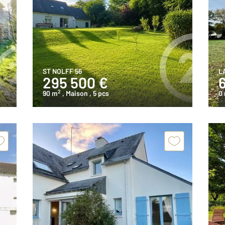
ST NOLFF 56
L
295 500 €
2
90 m
, Maison
, 5 pcs
0