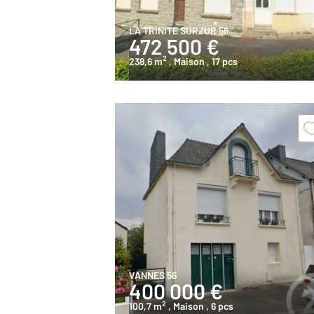
LA TRINITE SURZUR 56
472 500 €
2
238,6 m
, Maison
, 17 pcs
VANNES 56
400 000 €
2
100,7 m
, Maison
, 6 pcs