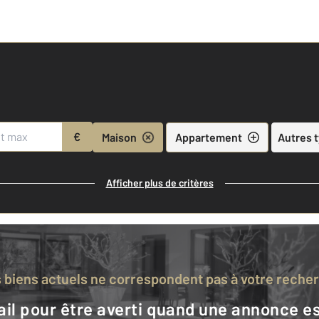
€
Maison
Appartement
Autres 
Afficher plus de critères
s biens actuels ne correspondent pas à votre reche