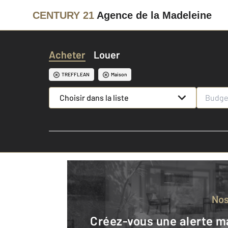
CENTURY 21
Agence de la Madeleine
Acheter
Louer
TREFFLEAN
Maison
Choisir dans la liste
No
Créez-vous une alerte mail pour être averti quand une annonce est en ligne et consultez la