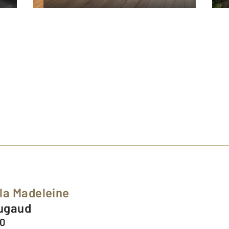
la Madeleine
ougaud
00