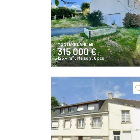
MONTERBLANC 56
315 000 €
2
125,4 m
, Maison
, 6 pcs