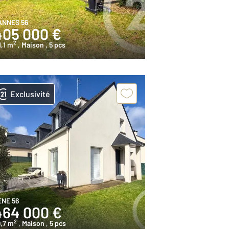
ANNES 56
405 000 €
2
1,1 m
, Maison
, 5 pcs
Exclusivité
ENE 56
464 000 €
2
,7 m
, Maison
, 5 pcs