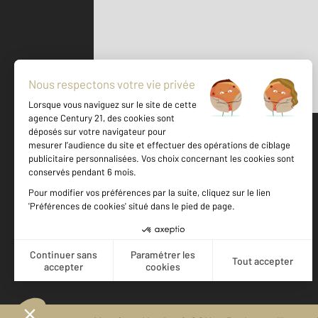
Parlons de vous, parlons biens
500 m
©
Mappy
Votre agence est notée
Achat
Vente
9,2
/
10