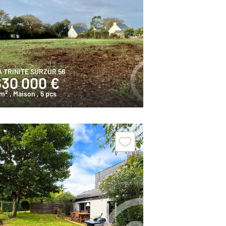
A TRINITE SURZUR 56
630 000 €
2
 m
, Maison
, 5 pcs