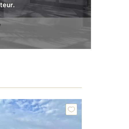
teur.
e