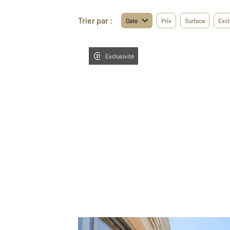
Trier par :
Date
Prix
Surface
Excl
Exclusivité