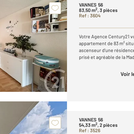
VANNES 56
2
83,50 m
, 3 pièces
Ref : 3604
Votre Agence Century21 vo
appartement de 83 m² situ
ascenseur d'une résidence
prisé et agréable de la Ma
Voir 
VANNES 56
2
54,33 m
, 2 pièces
Ref : 3526