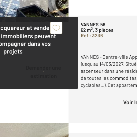
VANNES 56
acquéreur et vendeur,
2
62 m
, 3 pièces
 immobiliers peuvent
Ref : 3236
ompagner dans vos
projets
VANNES - Centre-ville App
jusqu'au 14/03/2027. Situ
Demander une
ascenseur dans une réside
estimation
de toutes les commodités 
cyclables...). Cet apparteme
Voir 