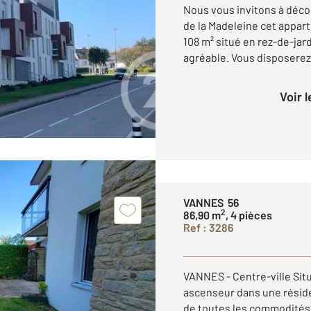
Nous vous invitons à décou
de la Madeleine cet appar
108 m² situé en rez-de-ja
agréable. Vous disposerez 
Voir 
VANNES 56
2
86,90 m
, 4 pièces
Ref : 3286
VANNES - Centre-ville Sit
ascenseur dans une réside
de toutes les commodités 