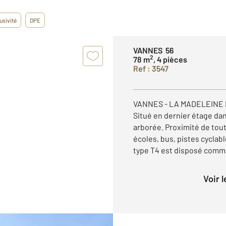
usivité
DPE
VANNES 56
2
78 m
, 4 pièces
Ref : 3547
VANNES - LA MADELEINE En
Situé en dernier étage da
arborée. Proximité de to
écoles, bus, pistes cyclab
type T4 est disposé comme 
Voir 