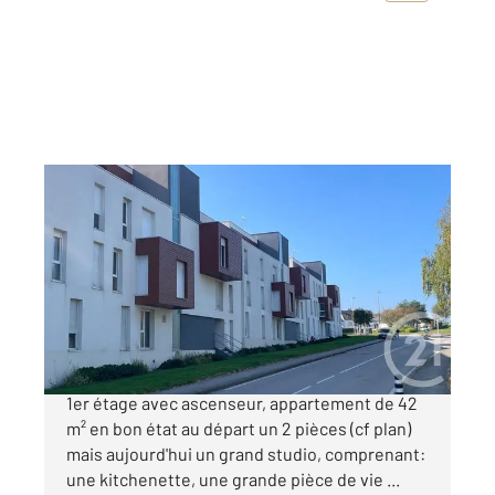
VANNES 56
2
40,90 m
, 2 pièces
Ref : 3383
Appartement F2 à vendre
148 500 €
VANNES EST. Dans une copropriété de 2016 au
1er étage avec ascenseur, appartement de 42
m² en bon état au départ un 2 pièces (cf plan)
mais aujourd'hui un grand studio, comprenant:
une kitchenette, une grande pièce de vie ...