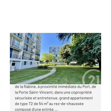
VANNES 56
2
54,33 m
, 2 pièces
Ref : 3526
Appartement T2 à vendre
180 000 €
VANNES LA RABINE Le long de la promenade
de la Rabine, à proximité immédiate du Port, de
la Porte Saint-Vincent, dans une copropriété
sécurisée et entretenue, grand appartement
de type T2 de 54 m² au rez-de-chaussée
composé d'une entrée ...