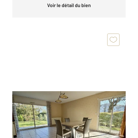
Voir le détail du bien
VANNES 56
2
72,40 m
, 4 pièces
Ref : 3509
Appartement T4 à vendre
262 500 €