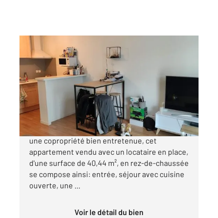
VANNES 56
2
40,44 m
, 2 pièces
Ref : 3116
Appartement F2 à vendre
159 000 €
A proximité de la gare et du centre ville, dans
une copropriété bien entretenue, cet
appartement vendu avec un locataire en place,
d'une surface de 40,44 m², en rez-de-chaussée
se compose ainsi: entrée, séjour avec cuisine
ouverte, une ...
Voir le détail du bien