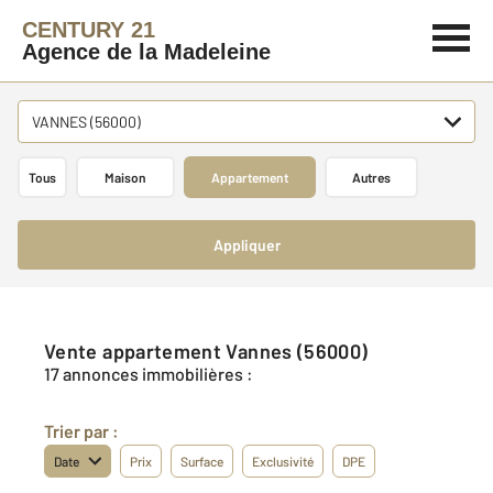
CENTURY 21
Agence de la Madeleine
VANNES (56000)
Tous
Maison
Appartement
Autres
Appliquer
Vente appartement Vannes (56000)
17 annonces immobilières :
Trier par :
Date
Prix
Surface
Exclusivité
DPE