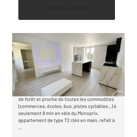
Découvrir nos offres
VANNES 56
2
37,52 m
, 2 pièces
Ref : 3463
Appartement T2 à vendre
164 000 €
Vannes - 20 min à pied de la gare En bordure
de forêt et proche de toutes les commodités
(commerces, écoles, bus, pistes cyclables...) à
seulement 8 min en vélo du Monoprix,
appartement de type T2 clés en main, refait à
...