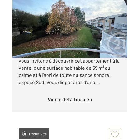
VANNES 56
2
56 m
, 3 pièces
Ref : 3419
Appartement F3 à vendre
182 500 €
Située dans un secteur prisé à Vannes, nous
vous invitons à découvrir cet appartement à la
vente, d'une surface habitable de 59 m² au
calme et à l'abri de toute nuisance sonore,
exposé Sud. Vous disposerez d'une ...
Voir le détail du bien
Exclusivité