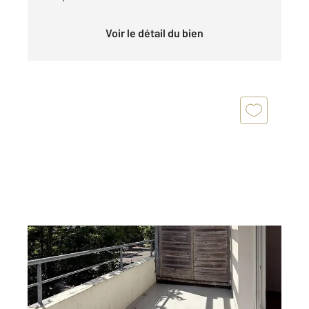
Voir le détail du bien
VANNES 56
2
75,36 m
, 4 pièces
Ref : 3489
Appartement à vendre