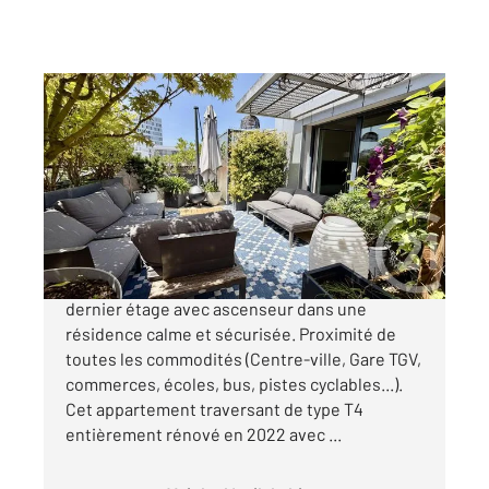
VANNES 56
2
86,90 m
, 4 pièces
Ref : 3286
Appartement T4 à vendre
416 000 €
VANNES - Centre-ville Situé au 3ème et
dernier étage avec ascenseur dans une
résidence calme et sécurisée. Proximité de
toutes les commodités (Centre-ville, Gare TGV,
commerces, écoles, bus, pistes cyclables...).
Cet appartement traversant de type T4
entièrement rénové en 2022 avec ...