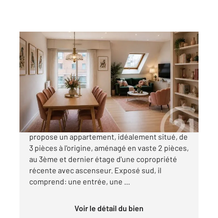
VANNES 56
2
62,30 m
, 3 pièces
Ref : 3606
Appartement à vendre
274 000 €
Centre-ville de Vannes. Votre agence vous
propose un appartement, idéalement situé, de
3 pièces à l'origine, aménagé en vaste 2 pièces,
au 3ème et dernier étage d'une copropriété
récente avec ascenseur. Exposé sud, il
comprend: une entrée, une ...
Voir le détail du bien