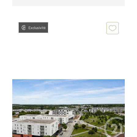
Exclusivité
VANNES 56
2
63,53 m
, 3 pièces
Ref : 3557
Appartement F3 à vendre
143 500 €