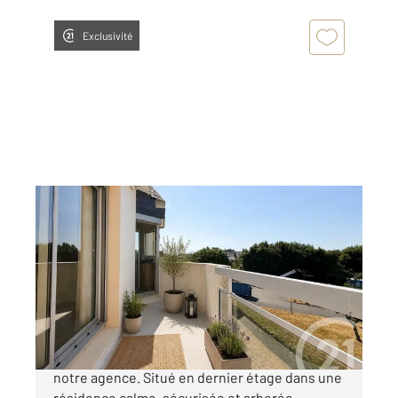
Exclusivité
VANNES 56
2
78 m
, 4 pièces
Ref : 3547
Appartement T4 à vendre
274 500 €
VANNES - LA MADELEINE En exclusivité dans
notre agence. Situé en dernier étage dans une
résidence calme, sécurisée et arborée.