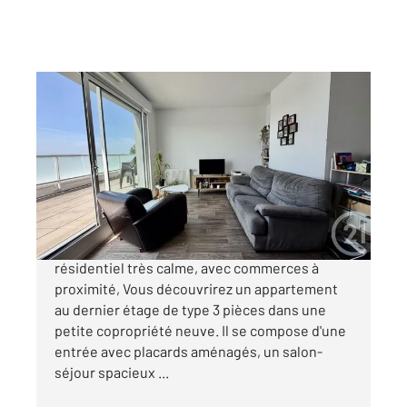
VANNES 56
2
65,24 m
, 3 pièces
Ref : 3608
Appartement T3 à vendre
232 000 €
Vannes - Kerbiquette. Dans un environnement
résidentiel très calme, avec commerces à
proximité, Vous découvrirez un appartement
au dernier étage de type 3 pièces dans une
petite copropriété neuve. Il se compose d'une
entrée avec placards aménagés, un salon-
séjour spacieux ...