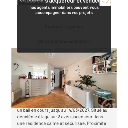
Vous êtes acquéreur et vendeur,
Exclusivité
nos agents immobiliers peuvent vous
accompagner dans vos projets
Contacter l'agence
Demander une estimation
VANNES 56
2
62 m
, 3 pièces
Ref : 3236
Appartement T3 à vendre
222 000 €
VANNES - Centre-ville Appartement loué avec
un bail en cours jusqu'au 14/03/2027. Situé au
deuxième étage sur 3 avec ascenseur dans
une résidence calme et sécurisée. Proximité