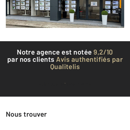
Envoyer un message
Téléphoner à l'agence
Notre agence est notée
9,2/10
par nos clients
Avis authentifiés par
Qualitelis
Voir tous les avis clients
Nous trouver