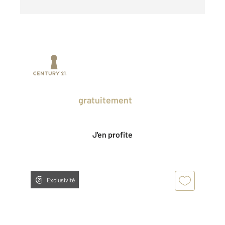
Prenez un temps d'avance sur le marché
en profitant
gratuitement
des Ventes
Privées CENTURY 21.
J'en profite
Exclusivité