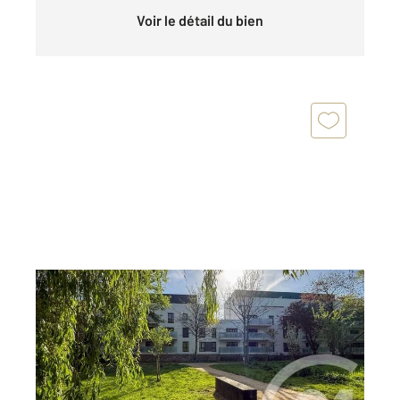
Voir le détail du bien
VANNES 56
2
76,22 m
, 3 pièces
Ref : 3497
Appartement T3 à vendre
499 500 €