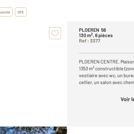
usivité
DPE
PLOEREN 56
2
130 m
, 6 pièces
Ref : 3377
PLOEREN CENTRE. Maison d
1353 m² constructible (zon
vestiaire avec wc, un bure
cellier, un salon avec chem
Voir 