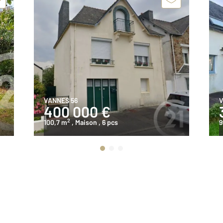
VANNES 56
V
400 000 €
2
100,7 m
, Maison
, 6 pcs
9