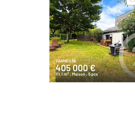
VANNES 56
405 000 €
2
111,1 m
, Maison
, 5 pcs