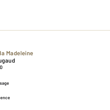
la Madeleine
ougaud
00
ssage
agence