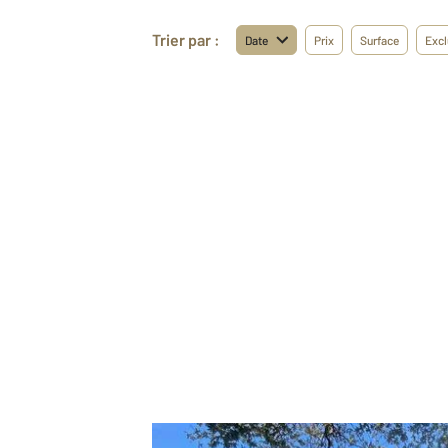
Trier par :
Date
Prix
Surface
Excl