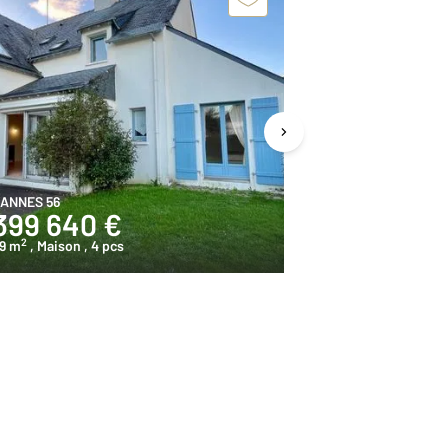
ANNES 56
VANNES 56
399 640 €
519 750
2
2
9 m
, Maison
, 4 pcs
190,3 m
, Maiso